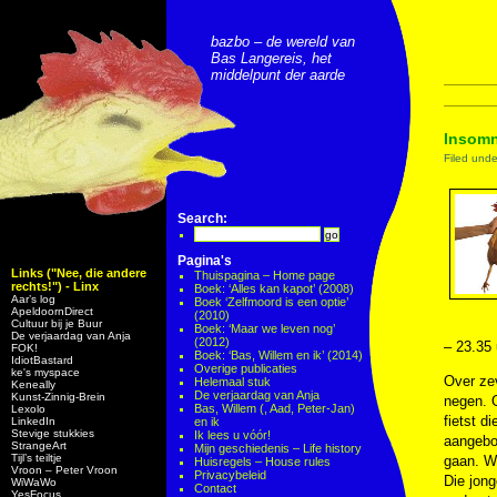
bazbo – de wereld van
Bas Langereis, het
middelpunt der aarde
Insomn
Filed und
Search:
Pagina's
Links ("Nee, die andere
Thuispagina – Home page
rechts!") - Linx
Boek: ‘Alles kan kapot’ (2008)
Aar’s log
Boek ‘Zelfmoord is een optie’
ApeldoornDirect
(2010)
Cultuur bij je Buur
Boek: ‘Maar we leven nog’
De verjaardag van Anja
(2012)
– 23.35 
FOK!
Boek: ‘Bas, Willem en ik’ (2014)
IdiotBastard
Overige publicaties
ke's myspace
Over ze
Helemaal stuk
Keneally
De verjaardag van Anja
Kunst-Zinnig-Brein
negen. O
Bas, Willem (, Aad, Peter-Jan)
Lexolo
fietst d
LinkedIn
en ik
Stevige stukkies
Ik lees u vóór!
aangebod
StrangeArt
Mijn geschiedenis – Life history
Tijl’s teiltje
gaan. We
Huisregels – House rules
Vroon – Peter Vroon
Privacybeleid
Die jong
WiWaWo
Contact
YesFocus