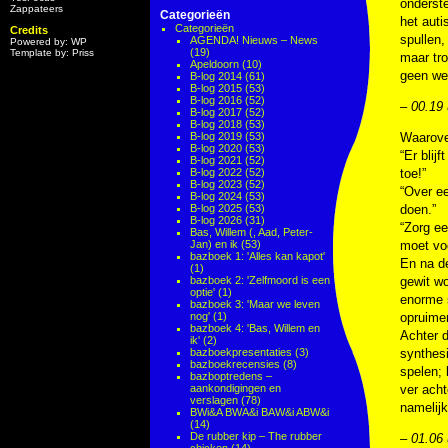
onderste
Zappateers
Categorieën
het auti
Categorieën
Credits
spullen,
AGENDA! Nieuws – News
Powered by: WP
(19)
Template by: Priss
maar tro
Apeldoorn
(10)
geen wez
B-log 2014
(61)
B-log 2015
(53)
B-log 2016
(52)
– 00.19 
B-log 2017
(52)
B-log 2018
(53)
B-log 2019
(53)
Waarover
B-log 2020
(53)
“Er blij
B-log 2021
(52)
B-log 2022
(52)
toe!”
B-log 2023
(52)
“Over ee
B-log 2024
(53)
B-log 2025
(53)
doen.”
B-log 2026
(31)
“Zorg ee
Bas, Willem (, Aad, Peter-
Jan) en ik
(53)
moet voo
bazboek 1: 'Alles kan kapot'
En na d
(1)
bazboek 2: 'Zelfmoord is een
gewit wo
optie'
(1)
enorme 
bazboek 3: 'Maar we leven
nog'
(1)
opruimen
bazboek 4: 'Bas, Willem en
Achter d
ik'
(2)
bazboekpresentaties
(3)
synthesi
bazboekrecensies
(8)
spelen; 
bazboptredens –
aankondigingen en
ver acht
verslagen
(78)
namelijk
BWi&A BWA&i BAW&i ABW&i
(14)
De rubber kip – The rubber
– 01.06 