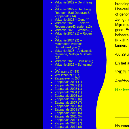
Vakantie 2022 – Den Haag
branding
(3)
Hoeveel 
Vakantie 2022 – Hamburg,
Rostock, Bad Doberan &
of geno
Zappanale
(14)
Ze ligt 
Vakantie 2023 – Gent
(4)
Vakantie 2023 – Koblenz-
Mijn mid
Regensburg-Dresden
(13)
goed. Ev
Vakantie 2023 – Wenen
(5)
Vakantie 2024 (1) – Rouen
beheerse
(4)
Ik kijk 
Vakantie 2024 (2) –
Montpellier-Valencia-
binnen. 
Barcelona-Lyon
(15)
Vakantie 2025 – Andalusië:
-06.29 u
Granada, Málaga & Sevilla
(17)
Vakantie 2025 – Brussel
(6)
En het a
Vakantie 2026 – Schotland
(19)
Wat aten zij?
(19)
“PIEP! 
Wat lazen zij?
(14)
Zappa events
(53)
Apeldoo
Zappanale 2001
(1)
Zappanale 2002
(1)
Zappanale 2003
(1)
Hier lee
Zappanale 2004
(1)
Zappanale 2005
(1)
Zappanale 2006
(6)
Zappanale 2007
(7)
Zappanale 2008
(6)
Zappanale 2009
(7)
Zappanale 2010
(5)
Zappanale 2011
(6)
Zappanale 2012
(7)
Zappanale 2013
(7)
No comm
Zappanale 2014
(8)