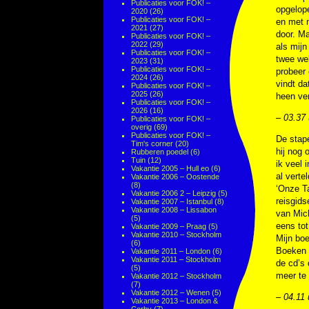
Publicaties voor FOK! –
opgelop
2020
(26)
Publicaties voor FOK! –
en met 
2021
(27)
door. Ma
Publicaties voor FOK! –
2022
(29)
als mijn
Publicaties voor FOK! –
twee wek
2023
(31)
Publicaties voor FOK! –
probeer 
2024
(26)
vindt da
Publicaties voor FOK! –
2025
(26)
heen ve
Publicaties voor FOK! –
2026
(16)
– 03.37 
Publicaties voor FOK! –
overig
(69)
Publicaties voor FOK! –
De stape
Tim's corner
(20)
hij nog 
Rubberen poedel
(6)
Tuin
(12)
ik veel 
Vakantie 2005 – Hull eo
(6)
al vert
Vakantie 2006 – Oostende
(8)
‘Onze Ta
Vakantie 2006 2 – Leipzig
(5)
reisgids
Vakantie 2007 – Istanbul
(8)
Vakantie 2008 – Lissabon
van Mic
(5)
eens tot
Vakantie 2009 – Praag
(5)
Vakantie 2010 – Stockholm
Mijn boe
(6)
Boeken l
Vakantie 2011 – London
(6)
Vakantie 2011 – Stockholm
de cd’s 
(5)
meer te 
Vakantie 2012 – Stockholm
(7)
Vakantie 2012 – Wenen
(5)
– 04.11 
Vakantie 2013 – London &