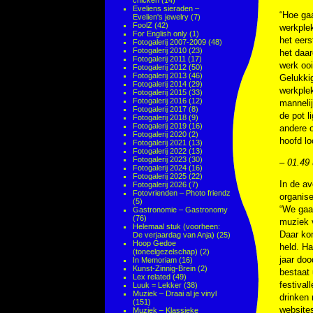
chicken
(14)
Eveliens sieraden –
“Hoe gaa
Evelien's jewelry
(7)
FoolZ
(42)
werkplek
For English only
(1)
het eers
Fotogalerij 2007-2009
(48)
Fotogalerij 2010
(23)
het daar
Fotogalerij 2011
(17)
werk ooi
Fotogalerij 2012
(50)
Fotogalerij 2013
(46)
Gelukkig
Fotogalerij 2014
(29)
werkple
Fotogalerij 2015
(33)
Fotogalerij 2016
(12)
mannelij
Fotogalerij 2017
(8)
de pot l
Fotogalerij 2018
(9)
Fotogalerij 2019
(16)
andere 
Fotogalerij 2020
(2)
hoofd lo
Fotogalerij 2021
(13)
Fotogalerij 2022
(13)
Fotogalerij 2023
(30)
– 01.49 
Fotogalerij 2024
(16)
Fotogalerij 2025
(22)
In de av
Fotogalerij 2026
(7)
Fotovrienden – Photo friendz
organise
(5)
“We gaan
Gastronomie – Gastronomy
(76)
muziek v
Helemaal stuk (voorheen:
Daar kom
De verjaardag van Anja)
(25)
Hoop Gedoe
held. Ha
(toneelgezelschap)
(2)
jaar doo
In Memoriam
(16)
Kunst-Zinnig-Brein
(2)
bestaat 
Lex related
(49)
festival
Luuk = Lekker
(38)
Muziek – Draai al je vinyl
drinken 
(151)
websites
Muziek – Klassieke