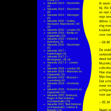
Corby
(7)
Vakantie 2013 – Stockholm
Ik word 
(5)
bij. Als
Vakantie 2014 – Stockholm
(6)
en niet 
Vakantie 2014 – Vlissingen
mijn ten
(5)
Vakantie 2015 – Gatley,
dikker. 
Stockport, Manchester, UK
ring moe
(9)
Vakantie 2015 – London
(6)
knokkel
Vakantie 2016 – Berlijn en
voor vee
Zappanale
(13)
Vakantie 2016 – Oxford &
Aylesbury
(8)
– 04.48 
Vakantie 2016 – Stockholm
(5)
De stukk
Vakantie 2017 –
Kopenhagen
(5)
verbonde
Vakantie 2017 2 –
deed he
Birmingham, UK
(4)
Vakantie 2017 3 – London
Muziekc
(5)
culicolu
Vakantie 2018 – London
(8)
Vakantie 2018 – München en
Hoe sta
Zappanale
(11)
Mijn boe
Vakantie 2019 – Brussel +
Luxemburg
(6)
Dat sch
Vakantie 2019 – Oostende
meer me
(5)
Vakantie 2019 – Schwerin en
schrijve
Zappanale
(12)
voor aa
Vakantie 2020: Stralsund,
Rügen & Bad Doberan
(noZappanale)
(13)
– 05.34 
Vakantie 2021: Bad Doberan
(noZappanale), Lübeck &
Naast mi
Bremen
(12)