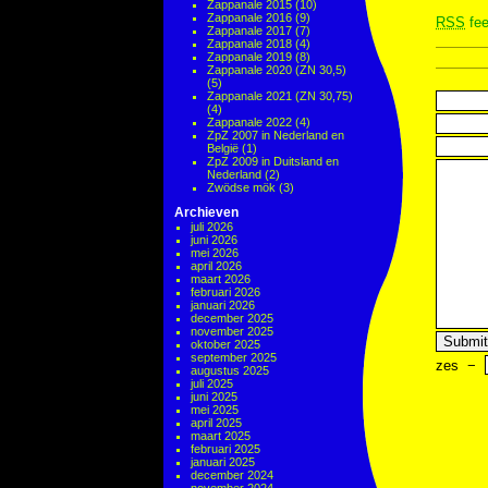
Zappanale 2015
(10)
Zappanale 2016
(9)
RSS
fee
Zappanale 2017
(7)
Zappanale 2018
(4)
Zappanale 2019
(8)
Zappanale 2020 (ZN 30,5)
(5)
Zappanale 2021 (ZN 30,75)
(4)
Zappanale 2022
(4)
ZpZ 2007 in Nederland en
België
(1)
ZpZ 2009 in Duitsland en
Nederland
(2)
Zwödse mök
(3)
Archieven
juli 2026
juni 2026
mei 2026
april 2026
maart 2026
februari 2026
januari 2026
december 2025
november 2025
oktober 2025
september 2025
zes
−
augustus 2025
juli 2025
juni 2025
mei 2025
april 2025
maart 2025
februari 2025
januari 2025
december 2024