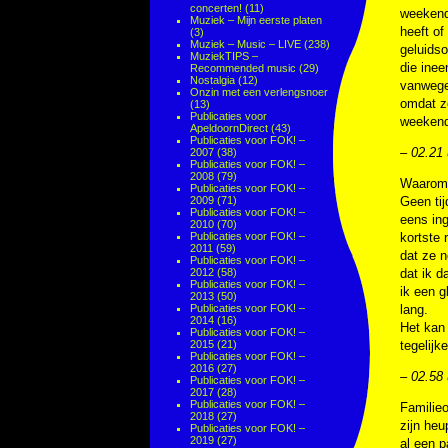
concerten!
(11)
weekend 
Muziek – Mijn eerste platen
heeft of
(3)
Muziek – Music – LIVE
(238)
geluids
MuziekTIPS –
die inee
Recommended music
(29)
Nostalgia
(12)
vanwege
Onzin met een verlengsnoer
omdat z
(13)
Publicaties voor
weekend 
ApeldoornDirect
(43)
Publicaties voor FOK! –
– 02.21 
2007
(38)
Publicaties voor FOK! –
2008
(79)
Waarom z
Publicaties voor FOK! –
2009
(71)
Geen tij
Publicaties voor FOK! –
eens ing
2010
(70)
Publicaties voor FOK! –
kortste 
2011
(59)
dat ze n
Publicaties voor FOK! –
2012
(58)
dat ik d
Publicaties voor FOK! –
ik een g
2013
(50)
Publicaties voor FOK! –
lang.
2014
(16)
Het kan 
Publicaties voor FOK! –
2015
(21)
tegelijk
Publicaties voor FOK! –
2016
(27)
– 02.58 
Publicaties voor FOK! –
2017
(28)
Publicaties voor FOK! –
Familieo
2018
(27)
zijn heu
Publicaties voor FOK! –
2019
(27)
al een p