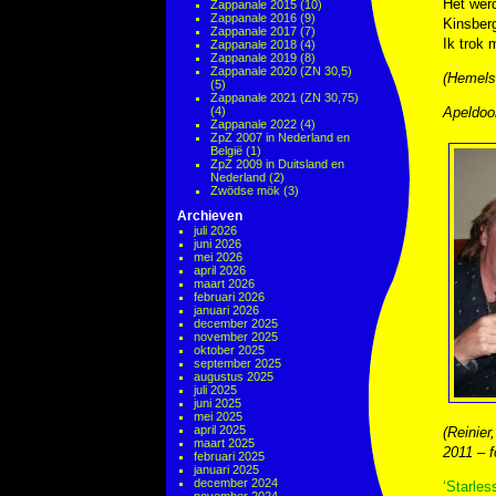
Het werd
Zappanale 2015
(10)
Zappanale 2016
(9)
Kinsberg
Zappanale 2017
(7)
Ik trok 
Zappanale 2018
(4)
Zappanale 2019
(8)
Zappanale 2020 (ZN 30,5)
(Hemels 
(5)
Zappanale 2021 (ZN 30,75)
(4)
Apeldoo
Zappanale 2022
(4)
ZpZ 2007 in Nederland en
België
(1)
ZpZ 2009 in Duitsland en
Nederland
(2)
Zwödse mök
(3)
Archieven
juli 2026
juni 2026
mei 2026
april 2026
maart 2026
februari 2026
januari 2026
december 2025
november 2025
oktober 2025
september 2025
augustus 2025
juli 2025
juni 2025
mei 2025
april 2025
(Reinie
maart 2025
2011 – f
februari 2025
januari 2025
december 2024
‘Starles