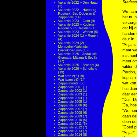
Starless
Vakantie 2022 – Den Haag
(3)
Vakantie 2022 – Hamburg,
We namen
Rostock, Bad Doberan &
het nu n
Zappanale
(14)
Vakantie 2023 – Gent
(4)
verzorg
Vakantie 2023 – Koblenz-
dat bij 
Regensburg-Dresden
(13)
Vakantie 2023 – Wenen
(5)
handen 
Vakantie 2024 (1) – Rouen
deur in.
(4)
Vakantie 2024 (2) –
“Anja is
Montpellier-Valencia-
maar wee
Barcelona-Lyon
(15)
Vakantie 2025 – Andalusië:
inschen
Granada, Málaga & Sevilla
meer om 
(17)
Vakantie 2025 – Brussel
(6)
wilden d
Vakantie 2026 – Schotland
Pardon, 
(19)
Wat aten zij?
(19)
liep zij
Wat lazen zij?
(14)
wat kon 
Zappa events
(53)
Zappanale 2001
(1)
huisdier
Zappanale 2002
(1)
daar een
Zappanale 2003
(1)
Zappanale 2004
(1)
“Dus. De
Zappanale 2005
(1)
“Ja, hoe
Zappanale 2006
(6)
Zappanale 2007
(7)
“We neme
Zappanale 2008
(6)
gaan geb
Zappanale 2009
(7)
Zappanale 2010
(5)
doen dez
Zappanale 2011
(6)
“Goed p
Zappanale 2012
(7)
Zappanale 2013
(7)
“Anja?”
Zappanale 2014
(8)