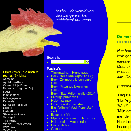
bazbo – de wereld van
Bas Langereis, het
middelpunt der aarde
De man
Filed und
Hoe heet
leuk gez
Search:
meesterl
Mooi, h
Pagina's
je moet 
Links ("Nee, die andere
Thuispagina – Home page
rechts!") - Linx
Boek: ‘Alles kan kapot’ (2008)
aan. Ook
Aar’s log
Boek ‘Zelfmoord is een optie’
ApeldoornDirect
(2010)
Cultuur bij je Buur
(Spookac
Boek: ‘Maar we leven nog’
De verjaardag van Anja
(2012)
FOK!
Boek: ‘Bas, Willem en ik’ (2014)
“Dag Bas
IdiotBastard
Overige publicaties
ke's myspace
“Hoi Anj
Helemaal stuk
Keneally
De verjaardag van Anja
Kunst-Zinnig-Brein
“Wie?”
Bas, Willem (, Aad, Peter-Jan)
Lexolo
“Mijn da
LinkedIn
en ik
Stevige stukkies
Ik lees u vóór!
met de l
StrangeArt
Mijn geschiedenis – Life history
Tijl’s teiltje
Naast mi
Huisregels – House rules
Vroon – Peter Vroon
Privacybeleid
las de p
WiWaWo
Contact
YesFocus