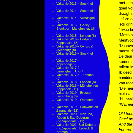
Corby
(7)
met een 
Vakantie 2013 – Stockholm
(5)
goed vol
Vakantie 2014 – Stockholm
draagt z
(6)
Vakantie 2014 – Vlissingen
lief ze 
(5)
iets dri
Vakantie 2015 – Gatley,
Stockport, Manchester, UK
“Twee bi
(9)
“Mestvoc
Vakantie 2015 – London
(6)
Vakantie 2016 – Berlijn en
Mestvoch
Zappanale
(13)
“Daarove
Vakantie 2016 – Oxford &
Aylesbury
(8)
moest d
Vakantie 2016 – Stockholm
De deur
(5)
Vakantie 2017 –
komen st
Kopenhagen
(5)
toiletrui
Vakantie 2017 2 –
Birmingham, UK
(4)
Ik deed 
Vakantie 2017 3 – London
handdoek
(5)
Vakantie 2018 – London
(8)
van roo
Vakantie 2018 – München en
“Die men
Zappanale
(11)
Vakantie 2019 – Brussel +
niet na 
Luxemburg
(6)
“Hij haa
Vakantie 2019 – Oostende
(5)
“Wat een
Vakantie 2019 – Schwerin en
Zappanale
(12)
Old frie
Vakantie 2020: Stralsund,
Rügen & Bad Doberan
Cruel tw
(noZappanale)
(13)
And the
Vakantie 2021: Bad Doberan
(noZappanale), Lübeck &
For me
Bremen
(12)