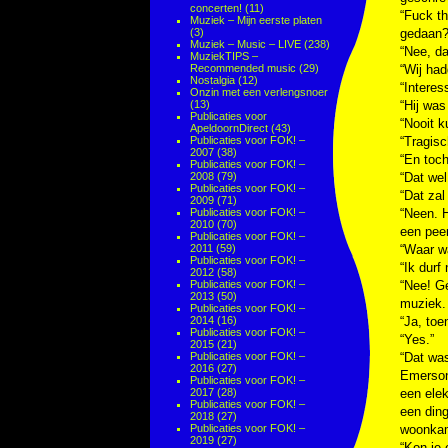
concerten!
(11)
“Fuck t
Muziek – Mijn eerste platen
(3)
gedaan?
Muziek – Music – LIVE
(238)
“Nee, da
MuziekTIPS –
Recommended music
(29)
“Wij had
Nostalgia
(12)
“Interes
Onzin met een verlengsnoer
(13)
“Hij was
Publicaties voor
“Nooit 
ApeldoornDirect
(43)
Publicaties voor FOK! –
“Tragisc
2007
(38)
“En toch
Publicaties voor FOK! –
2008
(79)
“Dat wel
Publicaties voor FOK! –
“Dat zal
2009
(71)
Publicaties voor FOK! –
“Neen. H
2010
(70)
een peer
Publicaties voor FOK! –
2011
(59)
“Waar wa
Publicaties voor FOK! –
“Ik durf
2012
(58)
Publicaties voor FOK! –
“Nee! Ge
2013
(50)
muziek. 
Publicaties voor FOK! –
2014
(16)
“Ja, toe
Publicaties voor FOK! –
“Yes.”
2015
(21)
Publicaties voor FOK! –
“Dat was
2016
(27)
Emerson.
Publicaties voor FOK! –
2017
(28)
een elek
Publicaties voor FOK! –
een ding
2018
(27)
Publicaties voor FOK! –
woonkam
2019
(27)
“Kon je 