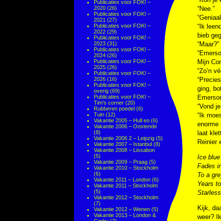
Publicaties voor FOK! –
2020
(26)
“Nee.”
Publicaties voor FOK! –
“Geniaal
2021
(27)
Publicaties voor FOK! –
“Ik leen
2022
(29)
bieb geg
Publicaties voor FOK! –
2023
(31)
“Maar?”
Publicaties voor FOK! –
“Emerson
2024
(26)
Publicaties voor FOK! –
Mijn Con
2025
(26)
“Zo’n véé
Publicaties voor FOK! –
2026
(16)
“Precies
Publicaties voor FOK! –
ging, bo
overig
(69)
Publicaties voor FOK! –
Emerson
Tim's corner
(20)
“Vond j
Rubberen poedel
(6)
Tuin
(12)
“Ik moes
Vakantie 2005 – Hull eo
(6)
enorme h
Vakantie 2006 – Oostende
(8)
laat kle
Vakantie 2006 2 – Leipzig
(5)
Reinier 
Vakantie 2007 – Istanbul
(8)
Vakantie 2008 – Lissabon
(5)
Ice blue
Vakantie 2009 – Praag
(5)
Fades in
Vakantie 2010 – Stockholm
(6)
To a gre
Vakantie 2011 – London
(6)
Years to
Vakantie 2011 – Stockholm
(5)
Starless
Vakantie 2012 – Stockholm
(7)
Kijk, da
Vakantie 2012 – Wenen
(5)
Vakantie 2013 – London &
weer? Ik