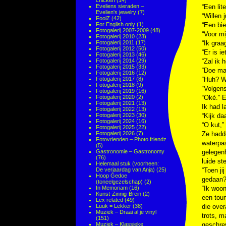
chicken
(14)
Eveliens sieraden –
“Een lit
Evelien's jewelry
(7)
“Willen 
FoolZ
(42)
For English only
(1)
“Een bier
Fotogalerij 2007-2009
(48)
“Voor mi
Fotogalerij 2010
(23)
Fotogalerij 2011
(17)
“Ik graa
Fotogalerij 2012
(50)
“Er is i
Fotogalerij 2013
(46)
Fotogalerij 2014
(29)
“Zal ik 
Fotogalerij 2015
(33)
“Doe maa
Fotogalerij 2016
(12)
Fotogalerij 2017
(8)
“Huh? Wa
Fotogalerij 2018
(9)
“Volgens
Fotogalerij 2019
(16)
Fotogalerij 2020
(2)
“Oké.” E
Fotogalerij 2021
(13)
Ik had l
Fotogalerij 2022
(13)
Fotogalerij 2023
(30)
“Kijk da
Fotogalerij 2024
(16)
“O kut,”
Fotogalerij 2025
(22)
Fotogalerij 2026
(7)
Ze hadde
Fotovrienden – Photo friendz
waterpa
(5)
Gastronomie – Gastronomy
gelegen
(76)
luide st
Helemaal stuk (voorheen:
De verjaardag van Anja)
(25)
“Toen ji
Hoop Gedoe
gedaan?
(toneelgezelschap)
(2)
In Memoriam
(16)
“Ik woo
Kunst-Zinnig-Brein
(2)
een tour
Lex related
(49)
Luuk = Lekker
(38)
die over
Muziek – Draai al je vinyl
trots, m
(151)
Muziek – Klassieke
geschre