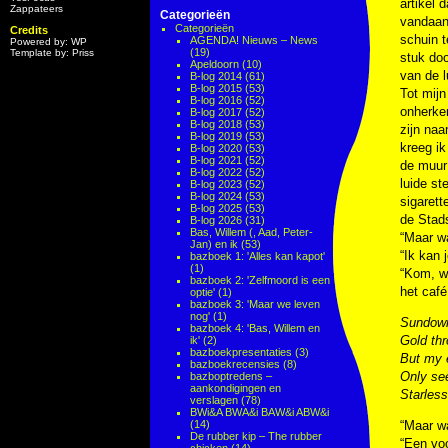
artikel 
Zappateers
Categorieën
vandaan,
Categorieën
Credits
schuin 
AGENDA! Nieuws – News
Powered by: WP
(19)
Template by: Priss
stuk doo
Apeldoorn
(10)
van de l
B-log 2014
(61)
B-log 2015
(53)
Tot mijn
B-log 2016
(52)
onherken
B-log 2017
(52)
B-log 2018
(53)
zijn naa
B-log 2019
(53)
kreeg ik
B-log 2020
(53)
B-log 2021
(52)
de muur
B-log 2022
(52)
luide st
B-log 2023
(52)
B-log 2024
(53)
sigarett
B-log 2025
(53)
de Stads
B-log 2026
(31)
Bas, Willem (, Aad, Peter-
“Maar w
Jan) en ik
(53)
“Ik kan 
bazboek 1: 'Alles kan kapot'
(1)
“Kom, we
bazboek 2: 'Zelfmoord is een
het café
optie'
(1)
bazboek 3: 'Maar we leven
nog'
(1)
Sundown
bazboek 4: 'Bas, Willem en
Gold th
ik'
(2)
bazboekpresentaties
(3)
But my 
bazboekrecensies
(8)
Only se
bazboptredens –
aankondigingen en
Starless
verslagen
(78)
BWi&A BWA&i BAW&i ABW&i
(14)
“Maar w
De rubber kip – The rubber
“Een voo